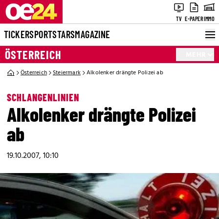
TV
E-PAPER
IMMO
TICKER
SPORT
STARS
MAGAZINE
ÖSTERREICH
MEHR
Österreich
Steiermark
Alkolenker drängte Polizei ab
SCHLANGENLINIEN
Alkolenker drängte Polizei
ab
19.10.2007, 10:10