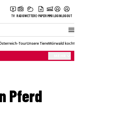
TV
RADIO
WETTER
E-PAPER
IMMO
LOGIN
LOGOUT
Österreich-Tour
Unsere Tiere
Mörwald kocht
Stark in den Tag
Best of Vienna
MEHR
n Pferd