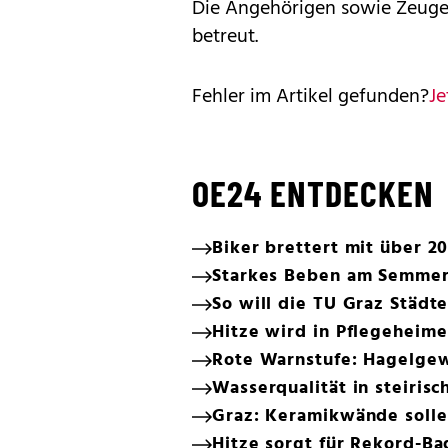
Die Angehörigen sowie Zeuge
betreut.
Fehler im Artikel gefunden?
Je
OE24 ENTDECKEN
Biker brettert mit über 20
Starkes Beben am Semmer
So will die TU Graz Städt
Hitze wird in Pflegeheim
Rote Warnstufe: Hagelgewi
Wasserqualität in steiris
Graz: Keramikwände solle
Hitze sorgt für Rekord-Ba