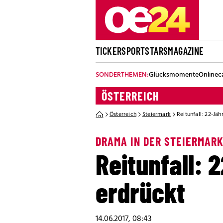
TICKER
SPORT
STARS
MAGAZINE
SONDERTHEMEN:
Glücksmomente
Onlinec
ÖSTERREICH
Österreich
Steiermark
Reitunfall: 22-Jä
DRAMA IN DER STEIERMAR
Reitunfall: 
erdrückt
14.06.2017, 08:43