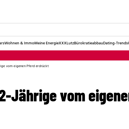
ars
Wohnen & Immo
Meine Energie
XXXLutz
Bürokratieabbau
Dating-Trends
hrige vom eigenen Pferd erdrückt
K
22-Jährige vom eigene