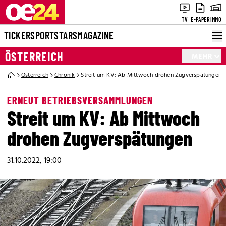
TV
E-PAPER
IMMO
TICKER
SPORT
STARS
MAGAZINE
ÖSTERREICH
MEHR
Österreich
Chronik
Streit um KV: Ab Mittwoch drohen Zugverspätungen
ERNEUT BETRIEBSVERSAMMLUNGEN
Streit um KV: Ab Mittwoch
drohen Zugverspätungen
31.10.2022, 19:00