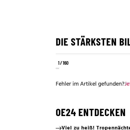
DIE STÄRKSTEN BI
©
©
1 / 160
©
REUTERS
REUTERS
REUTERS
Fehler im Artikel gefunden?
Je
OE24 ENTDECKEN
Viel zu heiß! Tropennächt