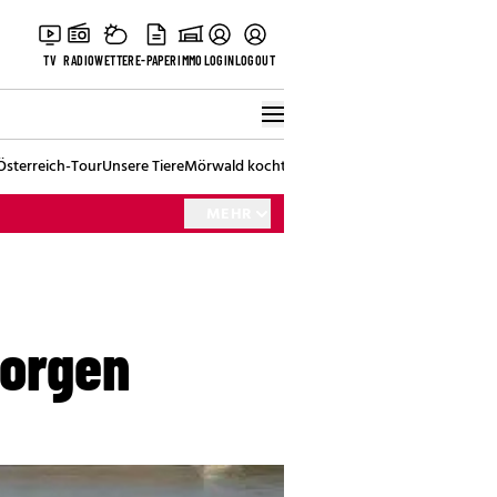
TV
RADIO
WETTER
E-PAPER
IMMO
LOGIN
LOGOUT
Österreich-Tour
Unsere Tiere
Mörwald kocht
Stark in den Tag
Best of Vienna
MEHR
borgen