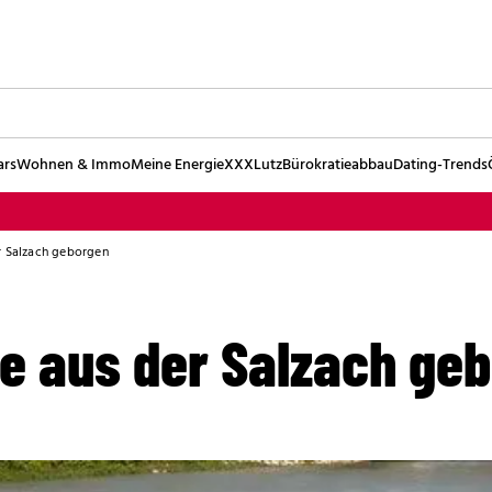
ars
Wohnen & Immo
Meine Energie
XXXLutz
Bürokratieabbau
Dating-Trends
r Salzach geborgen
e aus der Salzach ge