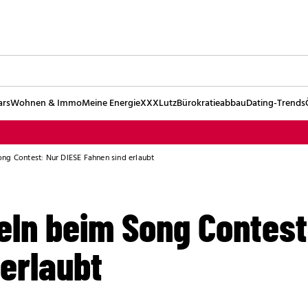
ars
Wohnen & Immo
Meine Energie
XXXLutz
Bürokratieabbau
Dating-Trends
ng Contest: Nur DIESE Fahnen sind erlaubt
eln beim Song Contest
erlaubt