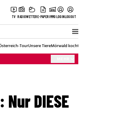
TV
RADIO
WETTER
E-PAPER
IMMO
LOGIN
LOGOUT
Österreich-Tour
Unsere Tiere
Mörwald kocht
Stark in den Tag
Best of Vienna
MEHR
: Nur DIESE