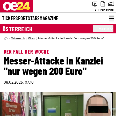
TV
E-PAPER
IMMO
TICKER
SPORT
STARS
MAGAZINE
ÖSTERREICH
MEHR
Österreich
Wien
Messer-Attacke in Kanzlei "nur wegen 200 Euro"
DER FALL DER WOCHE
Messer-Attacke in Kanzlei
"nur wegen 200 Euro"
08.02.2025, 07:10