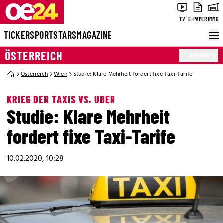
TV
E-PAPER
IMMO
TICKER
SPORT
STARS
MAGAZINE
ÖSTERREICH
MEHR
Österreich
Wien
Studie: Klare Mehrheit fordert fixe Taxi-Tarife
KRIEG DER TAXIS VS. UBER
Studie: Klare Mehrheit
fordert fixe Taxi-Tarife
10.02.2020, 10:28