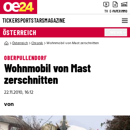
TV
E-PAPER
IMMO
TICKER
SPORT
STARS
MAGAZINE
ÖSTERREICH
MEHR
Österreich
Chronik
Wohnmobil von Mast zerschnitten
OBERPULLENDORF
Wohnmobil von Mast
zerschnitten
22.11.2010, 16:12
von