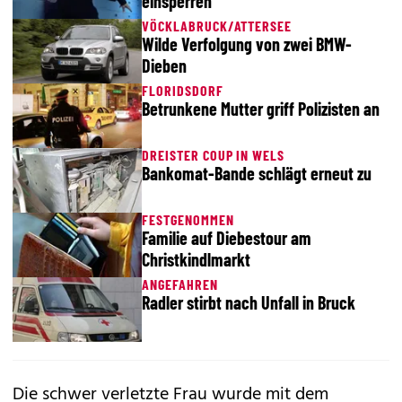
einsperren
VÖCKLABRUCK/ATTERSEE
Wilde Verfolgung von zwei BMW-
Dieben
FLORIDSDORF
Betrunkene Mutter griff Polizisten an
DREISTER COUP IN WELS
Bankomat-Bande schlägt erneut zu
FESTGENOMMEN
Familie auf Diebestour am
Christkindlmarkt
ANGEFAHREN
Radler stirbt nach Unfall in Bruck
Die schwer verletzte Frau wurde mit dem