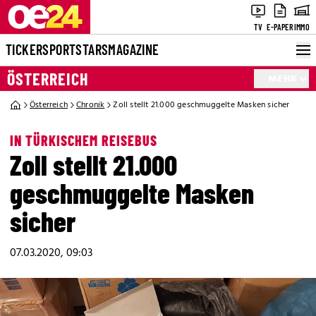
TV
E-PAPER
IMMO
TICKER
SPORT
STARS
MAGAZINE
ÖSTERREICH
MEHR
Österreich
Chronik
Zoll stellt 21.000 geschmuggelte Masken sicher
IN TÜRKISCHEM REISEBUS
Zoll stellt 21.000
geschmuggelte Masken
sicher
07.03.2020, 09:03