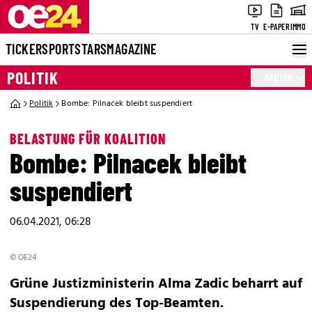
TV
E-PAPER
IMMO
TICKER
SPORT
STARS
MAGAZINE
POLITIK
MEHR
Politik
Bombe: Pilnacek bleibt suspendiert
BELASTUNG FÜR KOALITION
Bombe: Pilnacek bleibt
suspendiert
06.04.2021, 06:28
© OE24
Grüne Justizministerin Alma Zadic beharrt auf
Suspendierung des Top-Beamten.