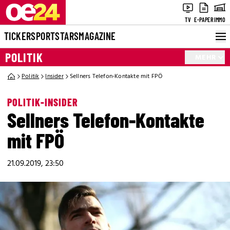
TV
E-PAPER
IMMO
TICKER
SPORT
STARS
MAGAZINE
POLITIK
MEHR
Politik
Insider
Sellners Telefon-Kontakte mit FPÖ
POLITIK-INSIDER
Sellners Telefon-Kontakte
mit FPÖ
21.09.2019, 23:50