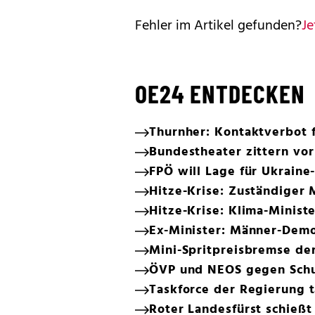
Fehler im Artikel gefunden?
Je
OE24 ENTDECKEN
Thurnher: Kontaktverbot 
Bundestheater zittern vo
FPÖ will Lage für Ukraine
Hitze-Krise: Zuständiger M
Hitze-Krise: Klima-Minister
Ex-Minister: Männer-Dem
Mini-Spritpreisbremse de
ÖVP und NEOS gegen Sch
Taskforce der Regierung t
Roter Landesfürst schießt