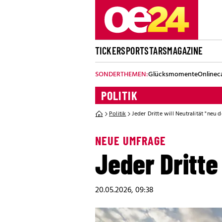
TICKER
SPORT
STARS
MAGAZINE
SONDERTHEMEN:
Glücksmomente
Onlinec
POLITIK
Politik
Jeder Dritte will Neutralität "neu d
NEUE UMFRAGE
Jeder Dritte
20.05.2026, 09:38