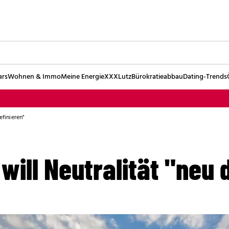
ars
Wohnen & Immo
Meine Energie
XXXLutz
Bürokratieabbau
Dating-Trends
efinieren"
 will Neutralität "neu 