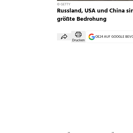
© GETTY
Russland, USA und China si
größte Bedrohung
OE24 AUF GOOGLE BE
Drucken