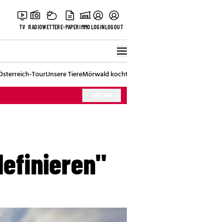
TV
RADIO
WETTER
E-PAPER
IMMO
LOGIN
LOGOUT
Österreich-Tour
Unsere Tiere
Mörwald kocht
Stark in den Tag
Best of Vienna
MEHR
definieren"