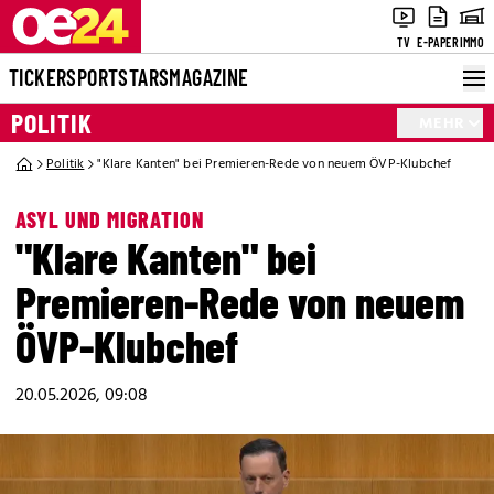
TV
E-PAPER
IMMO
TICKER
SPORT
STARS
MAGAZINE
POLITIK
MEHR
Politik
"Klare Kanten" bei Premieren-Rede von neuem ÖVP-Klubchef
ASYL UND MIGRATION
"Klare Kanten" bei
Premieren-Rede von neuem
ÖVP-Klubchef
20.05.2026, 09:08