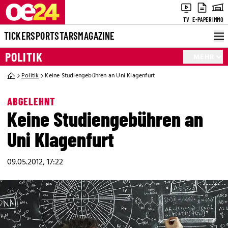
TV
E-PAPER
IMMO
TICKER
SPORT
STARS
MAGAZINE
POLITIK
MEHR
Politik
Keine Studiengebühren an Uni Klagenfurt
ABGELEHNT
Keine Studiengebühren an
Uni Klagenfurt
09.05.2012, 17:22