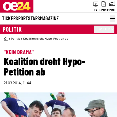
TV
E-PAPER
IMMO
TICKER
SPORT
STARS
MAGAZINE
POLITIK
MEHR
Politik
Koalition dreht Hypo-Petition ab
"KEIN DRAMA"
Koalition dreht Hypo-
Petition ab
21.03.2014, 11:44