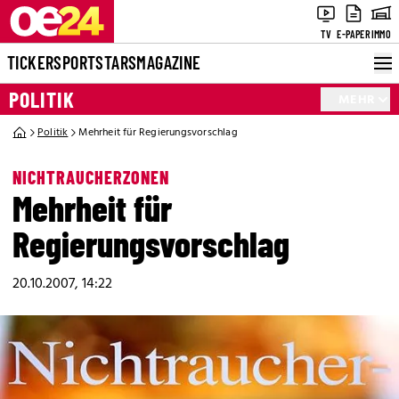
TV
E-PAPER
IMMO
TICKER
SPORT
STARS
MAGAZINE
POLITIK
MEHR
Politik
Mehrheit für Regierungsvorschlag
NICHTRAUCHERZONEN
Mehrheit für
Regierungsvorschlag
20.10.2007, 14:22