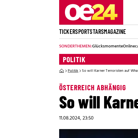
TICKER
SPORT
STARS
MAGAZINE
SONDERTHEMEN:
Glücksmomente
Onlinec
POLITIK
Politik
So will Karner Terroristen auf Wh
ÖSTERREICH ABHÄNGIG
So will Karn
11.08.2024, 23:50