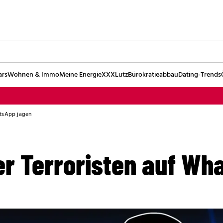
ars
Wohnen & Immo
Meine Energie
XXXLutz
Bürokratieabbau
Dating-Trends
atsApp jagen
er Terroristen auf Wh