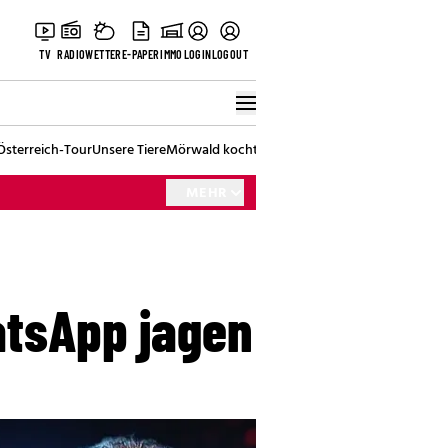
TV
RADIO
WETTER
E-PAPER
IMMO
LOGIN
LOGOUT
Österreich-Tour
Unsere Tiere
Mörwald kocht
Stark in den Tag
Best of Vienna
MEHR
atsApp jagen