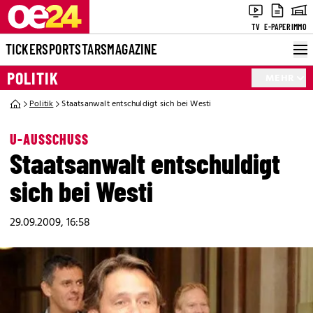
TV
E-PAPER
IMMO
TICKER
SPORT
STARS
MAGAZINE
POLITIK
MEHR
Politik
Staatsanwalt entschuldigt sich bei Westi
U-AUSSCHUSS
Staatsanwalt entschuldigt
sich bei Westi
29.09.2009, 16:58