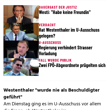
DAUERGAST DER JUSTIZ
Westi: "Habe keine Freundin"
VERDACHT
Hat Westenthaler im U-Ausschuss
gelogen?
U-AUSSCHUSS
Regierung verhindert Strasser
Vorladung
FALL WURDE PUBLIK
Zwei FPÖ-Abgeordnete prügelten sich
Westenthaler "wurde nie als Beschuldigter
geführt"
Am Dienstag ging es im U-Ausschuss vor allem