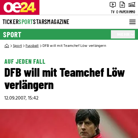
TV
E-PAPER
IMMO
TICKER
SPORT
STARS
MAGAZINE
SPORT
MEHR
Sport
Fussball
DFB will mit Teamchef Löw verlängern
AUF JEDEN FALL
DFB will mit Teamchef Löw
verlängern
12.09.2007, 15:42