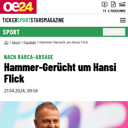
TV
E-PAPER
IMMO
TICKER
SPORT
STARS
MAGAZINE
SPORT
MEHR
Sport
Fussball
Hammer-Gerücht um Hansi Flick
NACH BARCA-ABSAGE
Hammer-Gerücht um Hansi
Flick
27.04.2024, 09:59