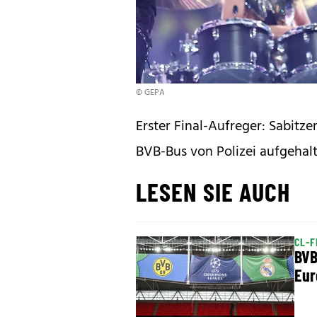
© GEPA
Erster Final-Aufreger: Sabitzer
BVB-Bus von Polizei aufgehal
LESEN SIE AUCH
CL-F
BVB
Eur