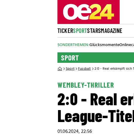
TICKER
SPORT
STARS
MAGAZINE
SONDERTHEMEN:
Glücksmomente
Onlinec
SPORT
Sport
Fussball
2:0 - Real erkämpft sic
WEMBLEY-THRILLER
2:0 - Real e
League-Tite
01.06.2024, 22:56