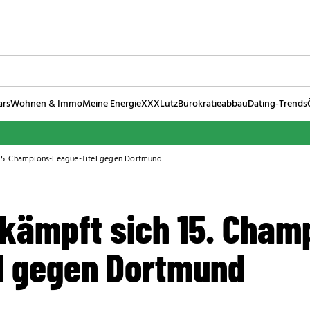
ars
Wohnen & Immo
Meine Energie
XXXLutz
Bürokratieabbau
Dating-Trends
h 15. Champions-League-Titel gegen Dortmund
rkämpft sich 15. Cham
l gegen Dortmund