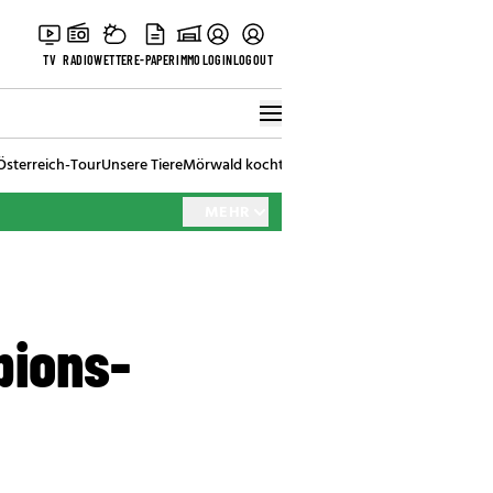
TV
RADIO
WETTER
E-PAPER
IMMO
LOGIN
LOGOUT
Österreich-Tour
Unsere Tiere
Mörwald kocht
Stark in den Tag
Best of Vienna
MEHR
pions-