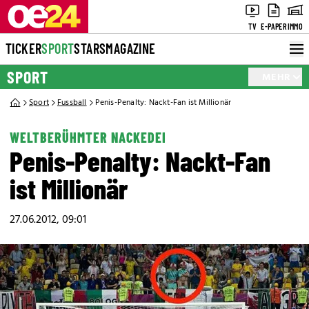
TV
E-PAPER
IMMO
TICKER
SPORT
STARS
MAGAZINE
SPORT
MEHR
Sport
Fussball
Penis-Penalty: Nackt-Fan ist Millionär
WELTBERÜHMTER NACKEDEI
Penis-Penalty: Nackt-Fan
ist Millionär
27.06.2012, 09:01