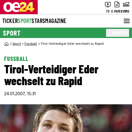
TV
E-PAPER
IMMO
TICKER
SPORT
STARS
MAGAZINE
SPORT
MEHR
Sport
Fussball
Tirol-Verteidiger Eder wechselt zu Rapid
FUSSBALL
Tirol-Verteidiger Eder
wechselt zu Rapid
24.01.2007, 15:31