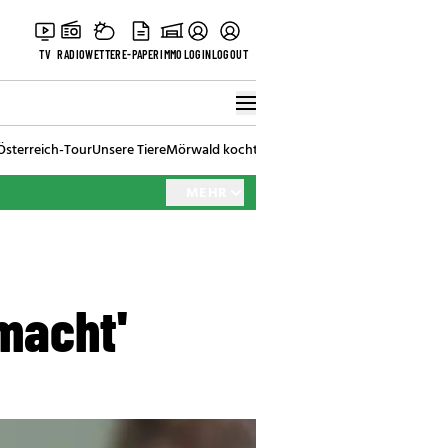
TV
RADIO
WETTER
E-PAPER
IMMO
LOGIN
LOGOUT
Österreich-Tour
Unsere Tiere
Mörwald kocht
Stark in den Tag
Best of Vienna
MEHR
macht'