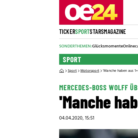
TICKER
SPORT
STARS
MAGAZINE
SONDERTHEMEN:
Glücksmomente
Onlinec
SPORT
Sport
Motorsport
'Manche haben aus 1+
MERCEDES-BOSS WOLFF ÜB
'Manche habe
04.04.2020, 15:51