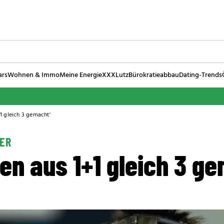
ars
Wohnen & Immo
Meine Energie
XXXLutz
Bürokratieabbau
Dating-Trends
1 gleich 3 gemacht'
ER
n aus 1+1 gleich 3 ge