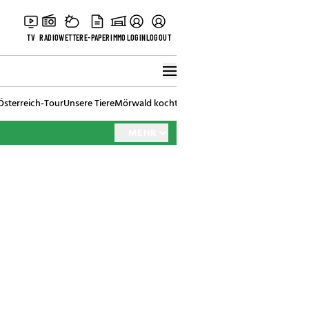
TV
RADIO
WETTER
E-PAPER
IMMO
LOGIN
LOGOUT
Österreich-Tour
Unsere Tiere
Mörwald kocht
Stark in den Tag
Best of Vienna
MEHR