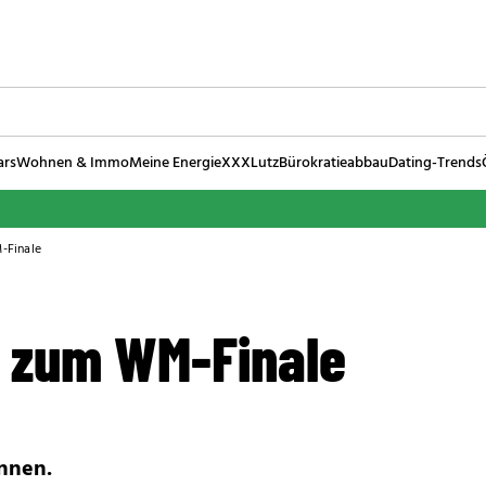
ars
Wohnen & Immo
Meine Energie
XXXLutz
Bürokratieabbau
Dating-Trends
-Finale
 zum WM-Finale
nnen.