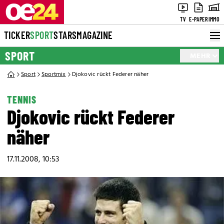
TV
E-PAPER
IMMO
TICKER
SPORT
STARS
MAGAZINE
SPORT
MEHR
Sport
Sportmix
Djokovic rückt Federer näher
TENNIS
Djokovic rückt Federer
näher
17.11.2008, 10:53