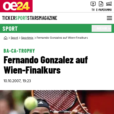
TV
E-PAPER
IMMO
TICKER
SPORT
STARS
MAGAZINE
SPORT
MEHR
Sport
Sportmix
Fernando Gonzalez auf Wien-Finalkurs
BA-CA-TROPHY
Fernando Gonzalez auf
Wien-Finalkurs
10.10.2007, 19:23