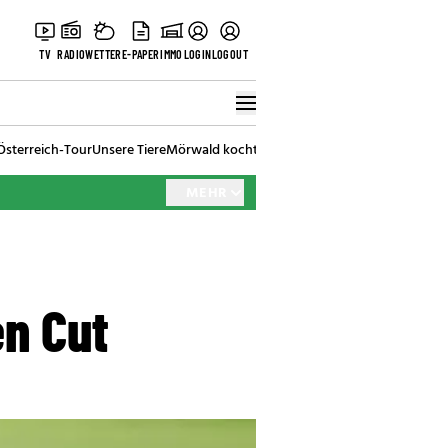
TV
RADIO
WETTER
E-PAPER
IMMO
LOGIN
LOGOUT
Österreich-Tour
Unsere Tiere
Mörwald kocht
Stark in den Tag
Best of Vienna
MEHR
en Cut