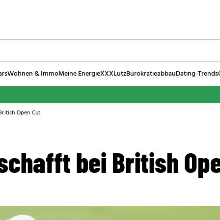
ars
Wohnen & Immo
Meine Energie
XXXLutz
Bürokratieabbau
Dating-Trends
British Open Cut
chafft bei British Op