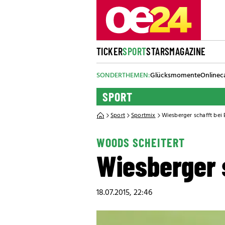
TICKER
SPORT
STARS
MAGAZINE
SONDERTHEMEN:
Glücksmomente
Onlinec
SPORT
Sport
Sportmix
Wiesberger schafft bei 
WOODS SCHEITERT
Wiesberger s
18.07.2015, 22:46