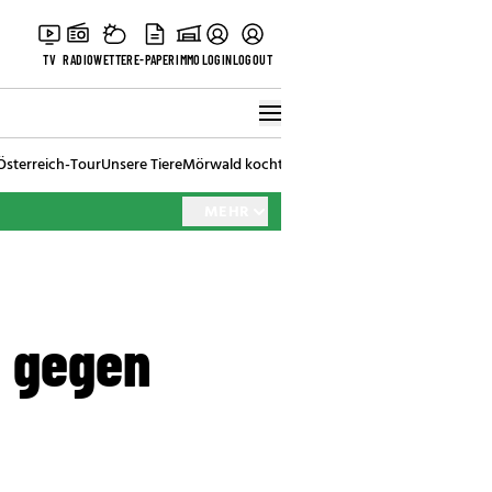
TV
RADIO
WETTER
E-PAPER
IMMO
LOGIN
LOGOUT
Österreich-Tour
Unsere Tiere
Mörwald kocht
Stark in den Tag
Best of Vienna
MEHR
l gegen