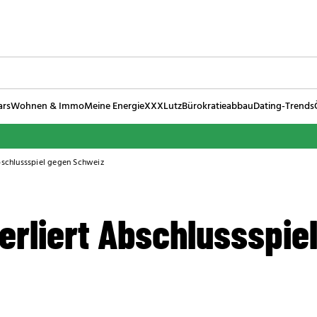
ars
Wohnen & Immo
Meine Energie
XXXLutz
Bürokratieabbau
Dating-Trends
Abschlussspiel gegen Schweiz
erliert Abschlussspie