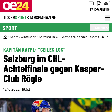
TV
E-PAPER
IMMO
TICKER
SPORT
STARS
MAGAZINE
SPORT
MEHR
Sport
Wintersport
Salzburg im CHL-Achtelfinale gegen Kasper-Club Rögl
KAPITÄN RAFFL: "GEILES LOS"
Salzburg im CHL-
Achtelfinale gegen Kasper-
Club Rögle
13.10.2022, 18:52