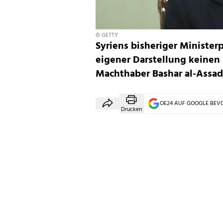
© GETTY
Syriens bisheriger Ministe
eigener Darstellung keine
Machthaber Bashar al-Assad
OE24 AUF GOOGLE BE
Drucken