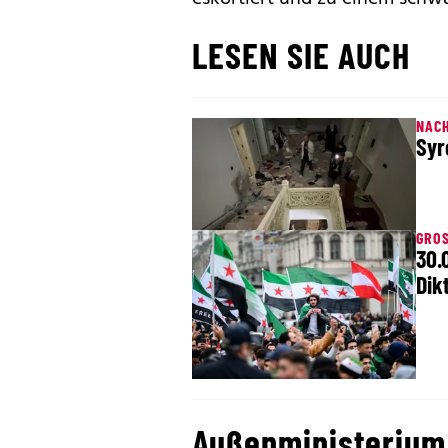
LESEN SIE AUCH
NAC
Syr
GRO
30.
Dik
Außenministerium 