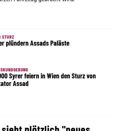
H STURZ
er plündern Assads Paläste
SSKUNDGEBUNG
000 Syrer feiern in Wien den Sturz von
tator Assad
sieht plötzlich "neues