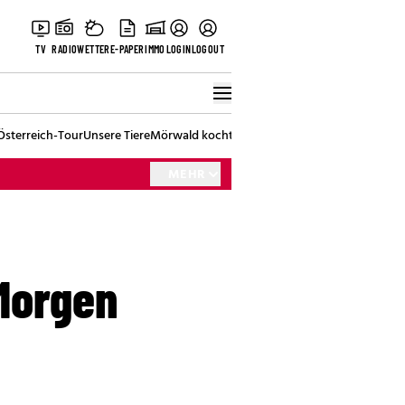
TV
RADIO
WETTER
E-PAPER
IMMO
LOGIN
LOGOUT
Österreich-Tour
Unsere Tiere
Mörwald kocht
Stark in den Tag
Best of Vienna
MEHR
Morgen