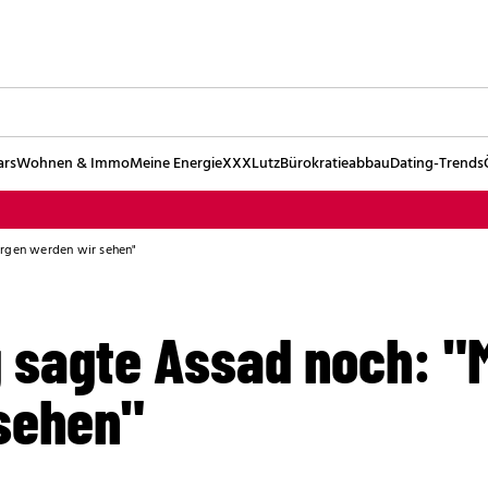
ars
Wohnen & Immo
Meine Energie
XXXLutz
Bürokratieabbau
Dating-Trends
rgen werden wir sehen"
sagte Assad noch: "
sehen"