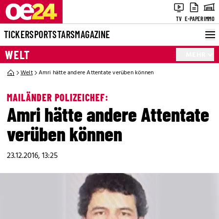
TV
E-PAPER
IMMO
TICKER
SPORT
STARS
MAGAZINE
WELT
MEHR
Welt
Amri hätte andere Attentate verüben können
MAILÄNDER POLIZEICHEF:
Amri hätte andere Attentate
verüben können
23.12.2016, 13:25