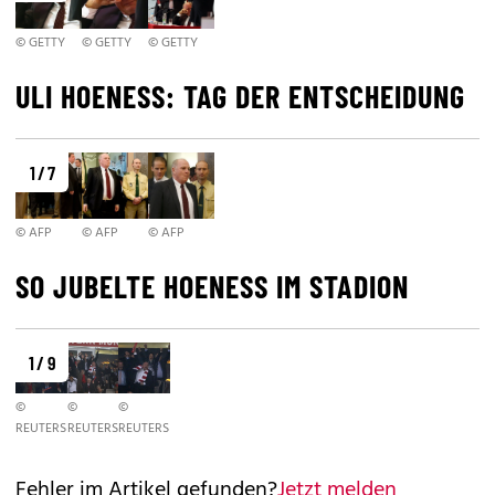
© GETTY
© GETTY
© GETTY
ULI HOENESS: TAG DER ENTSCHEIDUNG
1 / 7
© AFP
© AFP
© AFP
SO JUBELTE HOENESS IM STADION
1 / 9
©
©
©
REUTERS
REUTERS
REUTERS
Fehler im Artikel gefunden?
Jetzt melden