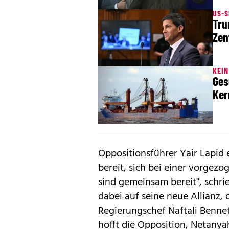
US-S
Tru
Zen
KEI
Ges
Ker
Oppositionsführer Yair Lapid 
bereit, sich bei einer vorgez
sind gemeinsam bereit", schri
dabei auf seine neue Allianz,
Regierungschef Naftali Benne
hofft die Opposition, Netanya