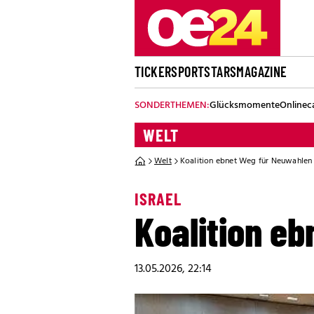
TICKER
SPORT
STARS
MAGAZINE
SONDERTHEMEN:
Glücksmomente
Onlinec
WELT
Welt
Koalition ebnet Weg für Neuwahlen
ISRAEL
Koalition e
13.05.2026, 22:14