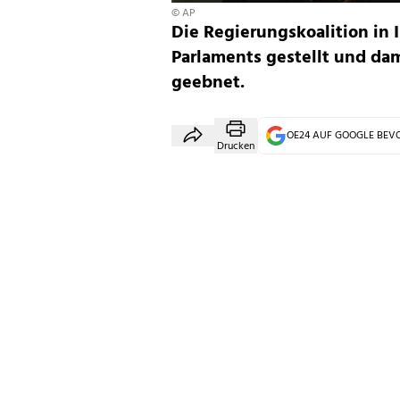
© AP
Die Regierungskoalition in 
Parlaments gestellt und d
geebnet.
OE24 AUF GOOGLE BE
Drucken