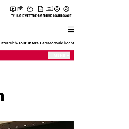
TV
RADIO
WETTER
E-PAPER
IMMO
LOGIN
LOGOUT
Österreich-Tour
Unsere Tiere
Mörwald kocht
Stark in den Tag
Best of Vienna
MEHR
n