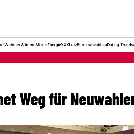
ars
Wohnen & Immo
Meine Energie
XXXLutz
Bürokratieabbau
Dating-Trends
bnet Weg für Neuwahle