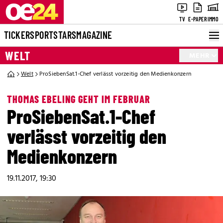
TV
E-PAPER
IMMO
TICKER
SPORT
STARS
MAGAZINE
WELT
MEHR
Welt
ProSiebenSat.1-Chef verlässt vorzeitig den Medienkonzern
THOMAS EBELING GEHT IM FEBRUAR
ProSiebenSat.1-Chef
verlässt vorzeitig den
Medienkonzern
19.11.2017, 19:30