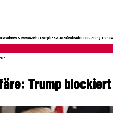
ars
Wohnen & Immo
Meine Energie
XXXLutz
Bürokratieabbau
Dating-Trends
Memo
färe: Trump blockier