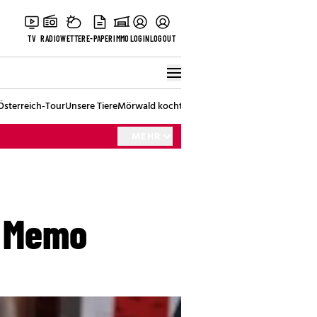
TV
RADIO
WETTER
E-PAPER
IMMO
LOGIN
LOGOUT
Österreich-Tour
Unsere Tiere
Mörwald kocht
Stark in den Tag
Best of Vienna
MEHR
t Memo