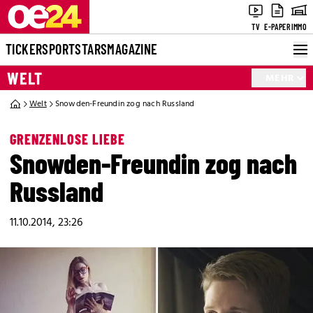
TV
E-PAPER
IMMO
TICKER
SPORT
STARS
MAGAZINE
WELT
MEHR
Welt
Snowden-Freundin zog nach Russland
GRENZENLOSE LIEBE
Snowden-Freundin zog nach
Russland
11.10.2014, 23:26