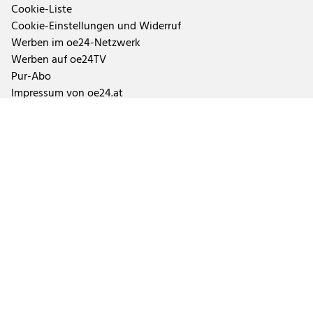
Cookie-Liste
Cookie-Einstellungen und Widerruf
Werben im oe24-Netzwerk
Werben auf oe24TV
Pur-Abo
Impressum von oe24.at
Impressum von oe24.tv
Tageszeitung oe24 und ÖSTERREICH
Auftragsbedingungen Geschäftspartner
Tarife & Mediendaten
Aktuelle Abo-Angebote und Fragen zum Abonnement
Impressen der Tageszeitungen und Magazine
TTPA