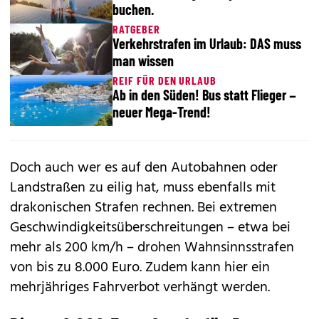
buchen.
RATGEBER
Verkehrstrafen im Urlaub: DAS muss
man wissen
REIF FÜR DEN URLAUB
Ab in den Süden! Bus statt Flieger –
neuer Mega-Trend!
Doch auch wer es auf den Autobahnen oder
Landstraßen zu eilig hat, muss ebenfalls mit
drakonischen Strafen rechnen. Bei extremen
Geschwindigkeitsüberschreitungen – etwa bei
mehr als 200 km/h – drohen Wahnsinnsstrafen
von bis zu 8.000 Euro. Zudem kann hier ein
mehrjähriges Fahrverbot verhängt werden.