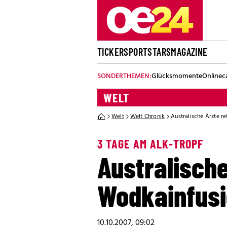
TICKER
SPORT
STARS
MAGAZINE
SONDERTHEMEN:
Glücksmomente
Onlinec
WELT
Welt
Welt Chronik
Australische Ärzte 
3 TAGE AM ALK-TROPF
Australische
Wodkainfus
10.10.2007, 09:02