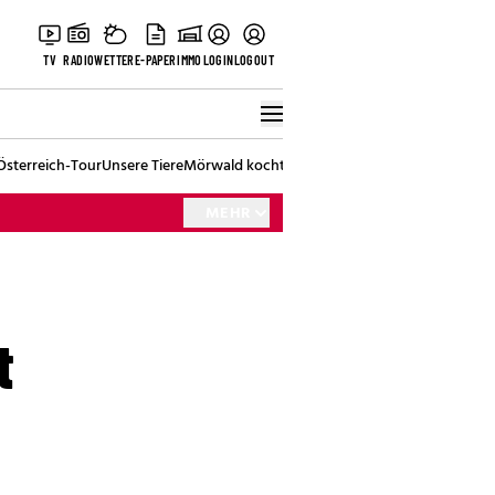
TV
RADIO
WETTER
E-PAPER
IMMO
LOGIN
LOGOUT
Österreich-Tour
Unsere Tiere
Mörwald kocht
Stark in den Tag
Best of Vienna
MEHR
t