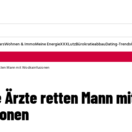
ars
Wohnen & Immo
Meine Energie
XXXLutz
Bürokratieabbau
Dating-Trends
retten Mann mit Wodkainfusionen
 Ärzte retten Mann mi
ionen