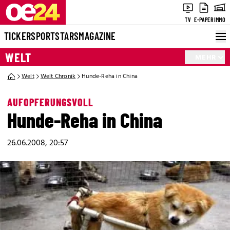
TV
E-PAPER
IMMO
TICKER
SPORT
STARS
MAGAZINE
WELT
MEHR
Welt
Welt Chronik
Hunde-Reha in China
AUFOPFERUNGSVOLL
Hunde-Reha in China
26.06.2008, 20:57