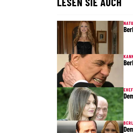
LESEN SIE AUCH
NAT
Ber
KAN
Ber
EHE
Dem
BER
Dem