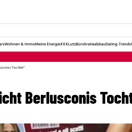
ars
Wohnen & Immo
Meine Energie
XXXLutz
Bürokratieabbau
Dating-Trends
lusconis Tochter"
icht Berlusconis Toch