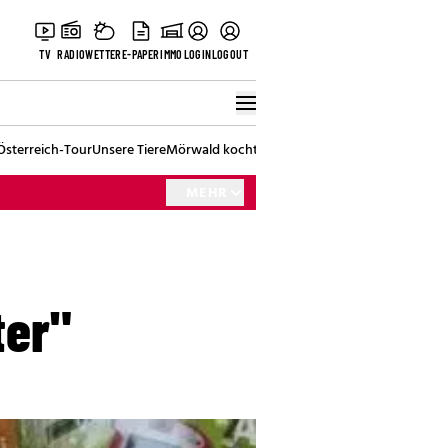
TV
RADIO
WETTER
E-PAPER
IMMO
LOGIN
LOGOUT
Österreich-Tour
Unsere Tiere
Mörwald kocht
Stark in den Tag
Best of Vienna
MEHR
ter"