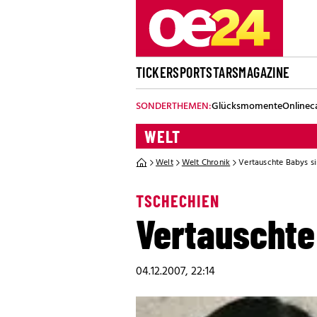
TICKER
SPORT
STARS
MAGAZINE
SONDERTHEMEN:
Glücksmomente
Onlinec
WELT
Welt
Welt Chronik
Vertauschte Babys sin
TSCHECHIEN
Vertauschte 
04.12.2007, 22:14