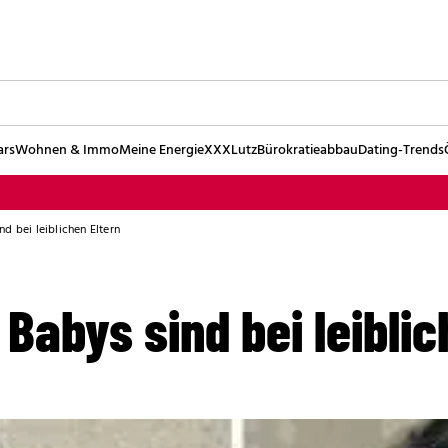
ars
Wohnen & Immo
Meine Energie
XXXLutz
Bürokratieabbau
Dating-Trends
d bei leiblichen Eltern
Babys sind bei leiblic