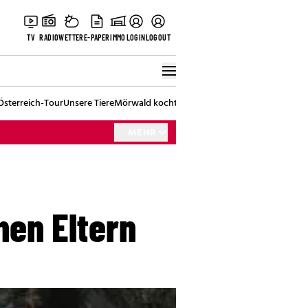
TV
RADIO
WETTER
E-PAPER
IMMO
LOGIN
LOGOUT
Österreich-Tour
Unsere Tiere
Mörwald kocht
Stark in den Tag
Best of Vienna
MEHR
hen Eltern