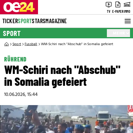
TV
E-PAPER
IMMO
TICKER
SPORT
STARS
MAGAZINE
SPORT
MEHR
Sport
Fussball
WM-Schiri nach "Abschub" in Somalia gefeiert
RÜHREND
WM-Schiri nach "Abschub"
in Somalia gefeiert
10.06.2026, 15:44