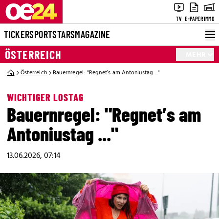
TV
E-PAPER
IMMO
TICKER
SPORT
STARS
MAGAZINE
ÖSTERREICH
MEHR
Österreich
Bauernregel: "Regnet’s am Antoniustag ..."
WICHTIGER LOSTAG
Bauernregel: "Regnet’s am
Antoniustag ..."
13.06.2026, 07:14