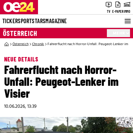
TV
E-PAPER
IMMO
TICKER
SPORT
STARS
MAGAZINE
ÖSTERREICH
MEHR
Österreich
Chronik
Fahrerflucht nach Horror-Unfall: Peugeot-Lenker im Vi
NEUE DETAILS
Fahrerflucht nach Horror-
Unfall: Peugeot-Lenker im
Visier
10.06.2026, 13:39