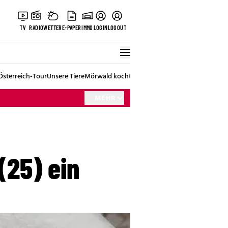
TV
RADIO
WETTER
E-PAPER
IMMO
LOGIN
LOGOUT
Österreich-Tour
Unsere Tiere
Mörwald kocht
Stark in den Tag
Best of Vienna
MEHR
(25) ein