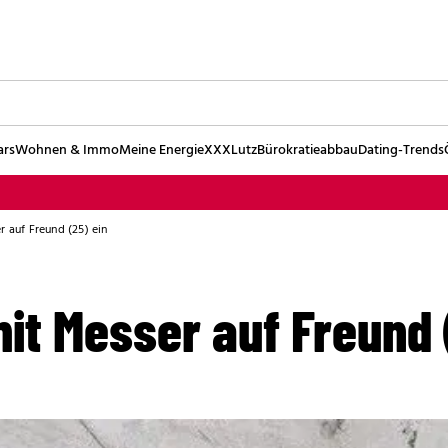
ars
Wohnen & Immo
Meine Energie
XXXLutz
Bürokratieabbau
Dating-Trends
r auf Freund (25) ein
it Messer auf Freund 