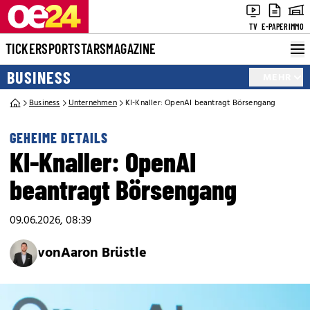
TV
E-PAPER
IMMO
TICKER
SPORT
STARS
MAGAZINE
BUSINESS
MEHR
Business
Unternehmen
KI-Knaller: OpenAI beantragt Börsengang
GEHEIME DETAILS
KI-Knaller: OpenAI
beantragt Börsengang
09.06.2026, 08:39
von
Aaron Brüstle