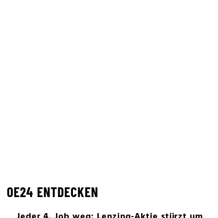
OE24 ENTDECKEN
Jeder 4. Job weg: Lenzing-Aktie stürzt um