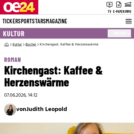
TV
E-PAPER
IMMO
TICKER
SPORT
STARS
MAGAZINE
KULTUR
MEHR
Kultur
Bücher
Kirchengast: Kaffee & Herzenswärme
ROMAN
Kirchengast: Kaffee &
Herzenswärme
07.06.2026, 14:12
von
Judith Leopold