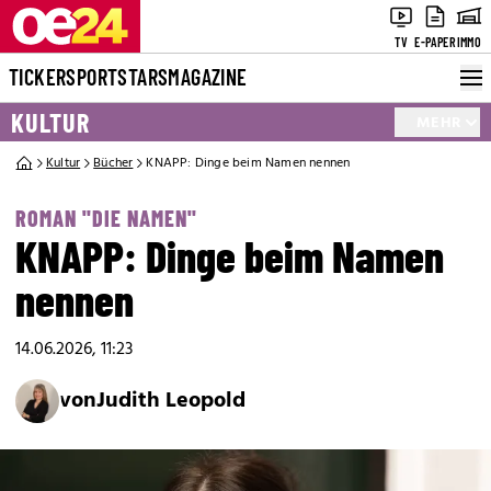
TV
E-PAPER
IMMO
TICKER
SPORT
STARS
MAGAZINE
KULTUR
MEHR
Kultur
Bücher
KNAPP: Dinge beim Namen nennen
ROMAN "DIE NAMEN"
KNAPP: Dinge beim Namen
nennen
14.06.2026, 11:23
von
Judith Leopold