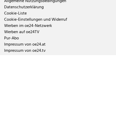
Allgemeine Nutzungsbedingungen
Datenschutzerklärung
Cookie-Liste
Cookie-Einstellungen und Widerruf
Werben im oe24-Netzwerk
Werben auf oe24TV
Pur-Abo
Impressum von oe24.at
Impressum von oe24.tv
Tageszeitung oe24 und ÖSTERREICH
Auftragsbedingungen Geschäftspartner
Tarife & Mediendaten
Aktuelle Abo-Angebote und Fragen zum Abonnement
Impressen der Tageszeitungen und Magazine
TTPA